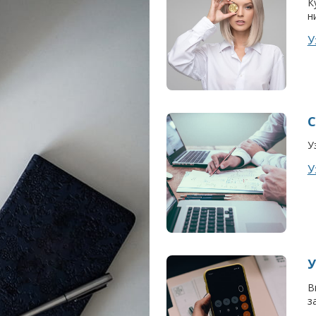
К
н
У
С
У
У
У
В
з