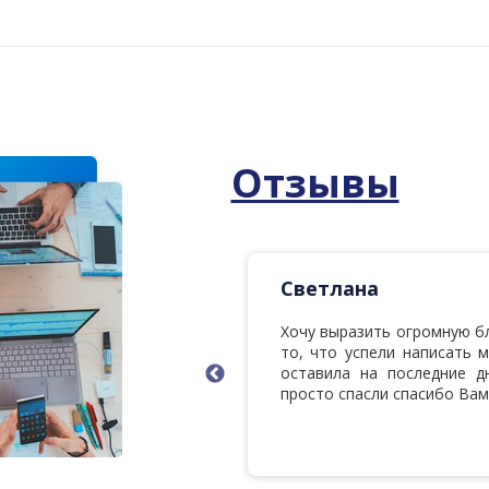
Отзывы
Светлана
ысокий профессионализм
Хочу выразить огромную б
удничества с Вами. Из
то, что успели написать 
и у вас дипломы и все
оставила на последние 
просто спасли спасибо Вам