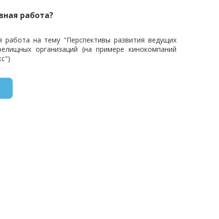
вная работа?
я работа на тему "Перспективы развития ведущих
релищных организаций (на примере кинокомпаний
с")