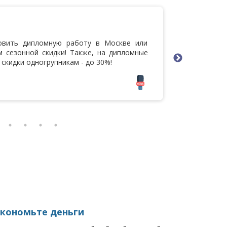
25.09.2
овить дипломную работу в Москве или
Мы добав
м сезонной скидки! Также, на дипломные
скидки одногрупникам - до 30%!
кономьте деньги