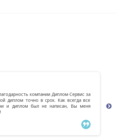
Саня
лагодарность компании Диплом-Сервис за
Ну, Вы д
мой диплом точно в срок. Как всегда все
что научн
дни и диплом был не написан, Вы меня
убедил е
!
Вам боль