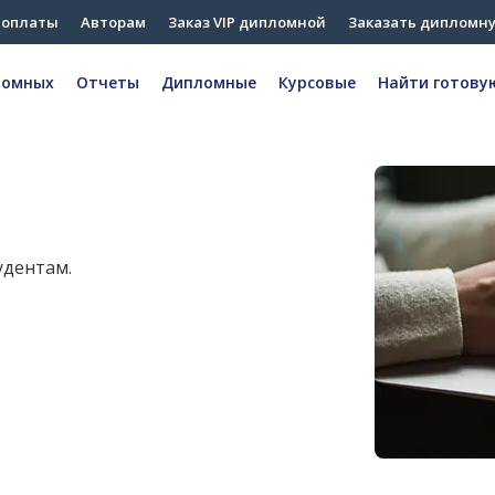
 оплаты
Авторам
Заказ VIP дипломной
Заказать дипломн
ломных
Отчеты
Дипломные
Курсовые
Найти готову
удентам.