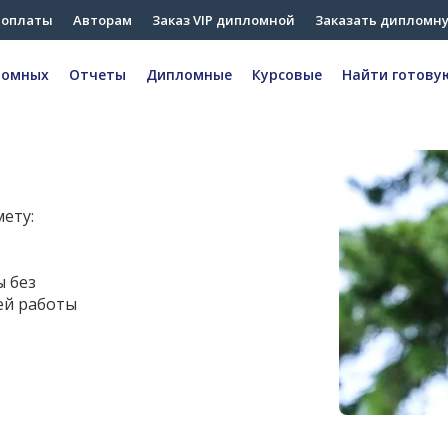
 оплаты
Авторам
Заказ VIP дипломной
Заказать дипломн
ломных
Отчеты
Дипломные
Курсовые
Найти готову
ету:
ы без
ей работы