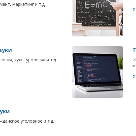
ент, маркетинг и т.д.
У
ауки
Т
огия, культурология и т.д.
И
м
У
уки
жданское уголовное и т.д.