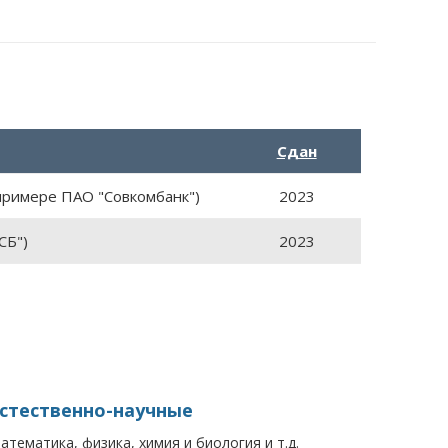
Сдан
 примере ПАО "Совкомбанк")
2023
СБ")
2023
стественно-научные
атематика, физика, химия и биология и т.д.